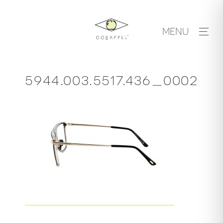
Skip
to
MENU
content
5944.003.5517.436_0002