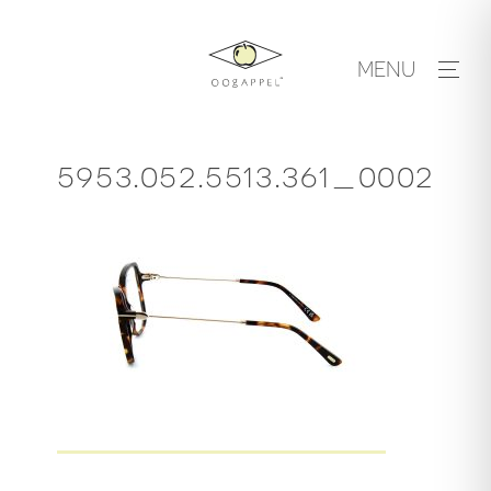
Skip
to
MENU
content
5953.052.5513.361_0002