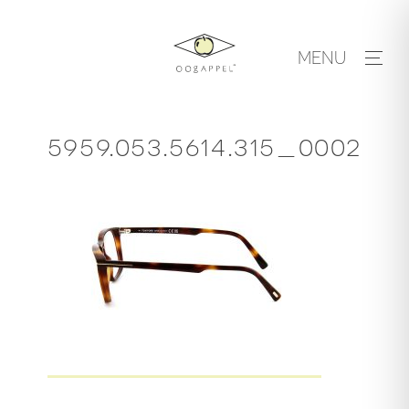
Skip
to
MENU
content
5959.053.5614.315_0002