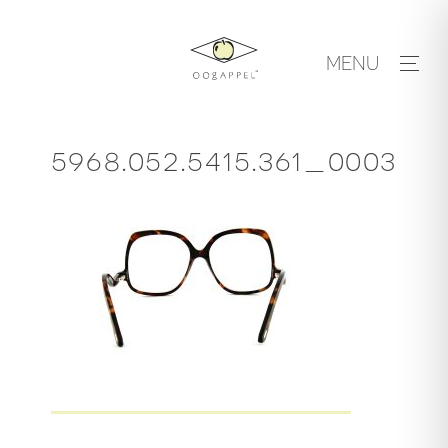
Skip
to
MENU
content
5968.052.5415.361_0003