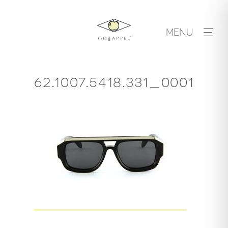
Skip
to
MENU
content
62.1007.5418.331_0001