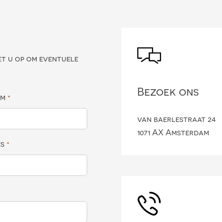
?
et u op om eventuele
Bezoek ons
am
*
van baerlestraat 24
1071 AX Amsterdam
es
*