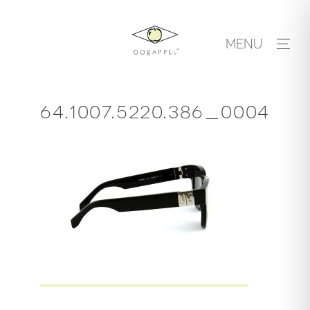
Skip
to
MENU
content
64.1007.5220.386_0004