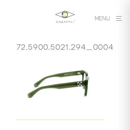
Skip
to
MENU
content
72.5900.5021.294_0004