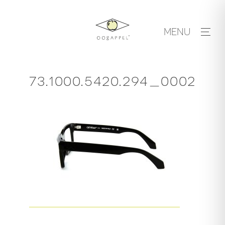
Skip
to
MENU
content
73.1000.5420.294_0002