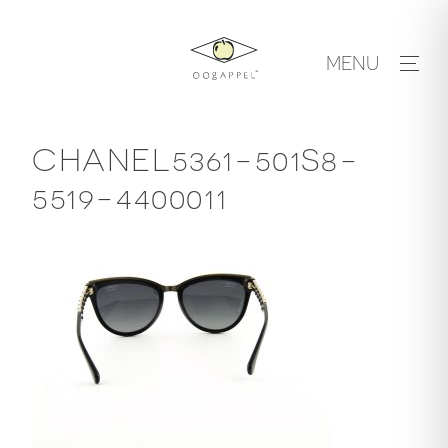
Skip
to
MENU
content
CHANEL5361-501S8-
5519-4400011