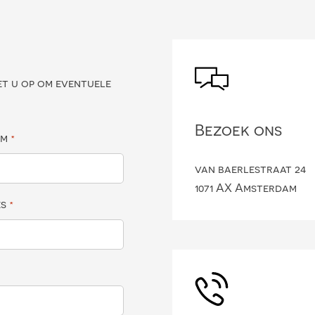
?
et u op om eventuele
Bezoek ons
am
*
van baerlestraat 24
1071 AX Amsterdam
es
*