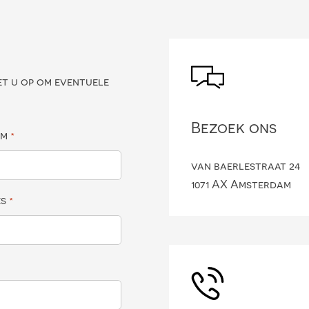
?
et u op om eventuele
Bezoek ons
am
*
van baerlestraat 24
1071 AX Amsterdam
es
*