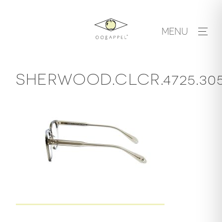
Skip
to
MENU
content
SHERWOOD.CLCR.4725.30