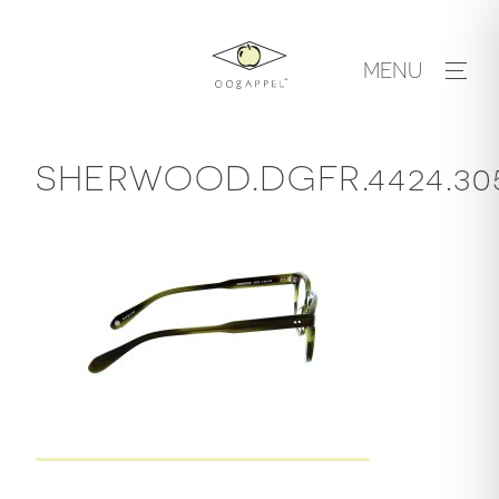
Skip
to
MENU
content
SHERWOOD.DGFR.4424.30