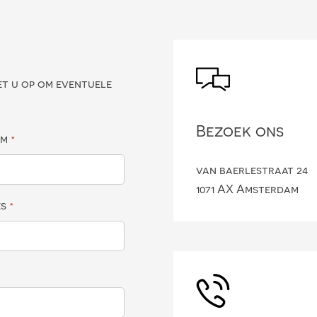
?
et u op om eventuele
Bezoek ons
am
*
van baerlestraat 24
1071 AX Amsterdam
es
*