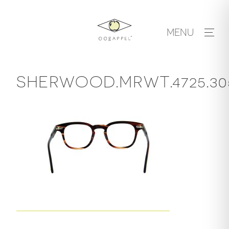
Skip
to
MENU
content
SHERWOOD.MRWT.4725.30