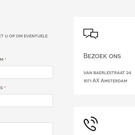
?
et u op om eventuele
Bezoek ons
am
*
van baerlestraat 24
1071 AX Amsterdam
es
*