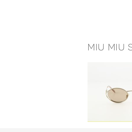
Skip
to
content
MIU MIU 