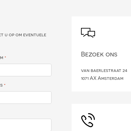
?
et u op om eventuele
Bezoek ons
am
*
van baerlestraat 24
1071 AX Amsterdam
es
*