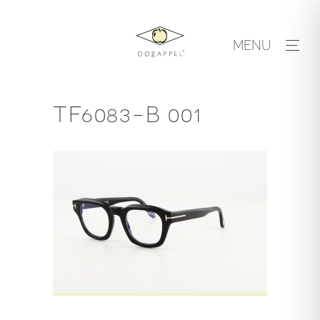
Skip
to
MENU
content
TF6083-B 001