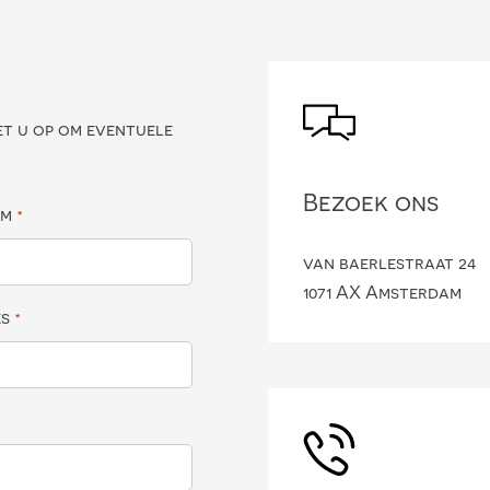
?
et u op om eventuele
Bezoek ons
am
*
van baerlestraat 24
1071 AX Amsterdam
es
*