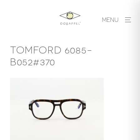
Skip
to
MENU
content
TOMFORD 6085-
B052#370