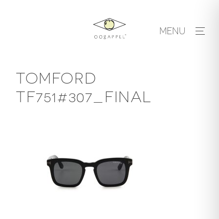
Skip
to
MENU
content
TOMFORD
TF751#307_FINAL