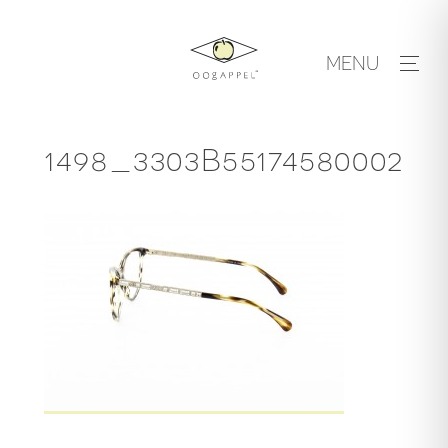
Skip
to
MENU
content
1498_3303B55174580002