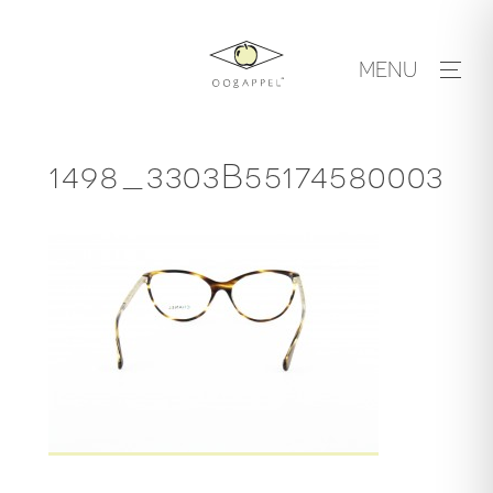
Skip
to
MENU
content
1498_3303B55174580003