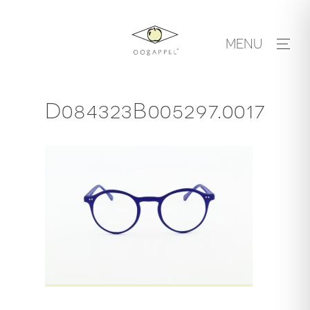
Skip
to
MENU
content
D084323B005297.0017