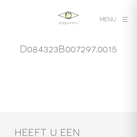
Skip
to
MENU
content
D084323B007297.0015
HEEFT U EEN