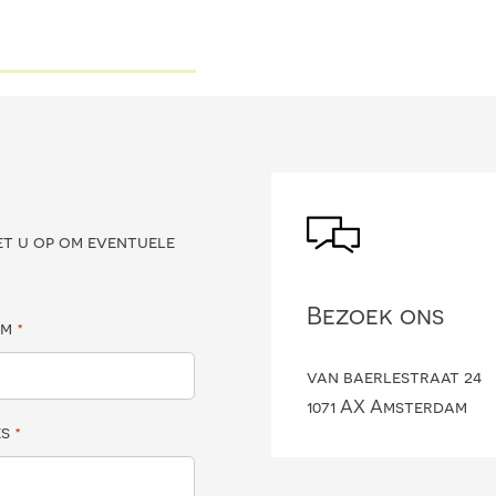
?
et u op om eventuele
Bezoek ons
am
*
van baerlestraat 24
1071 AX Amsterdam
es
*