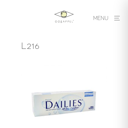
Skip
to
MENU
content
L216