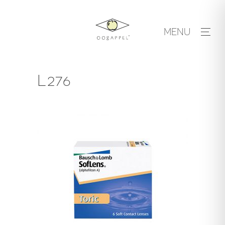
Skip
to
MENU
content
L276