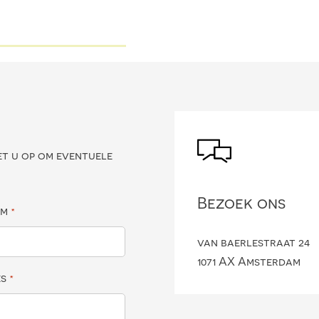
?
et u op om eventuele
Bezoek ons
am
*
van baerlestraat 24
1071 AX Amsterdam
es
*