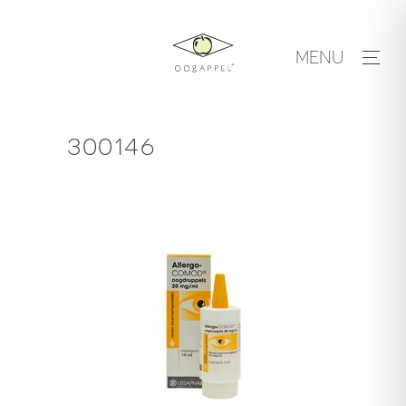
Skip
to
MENU
content
300146