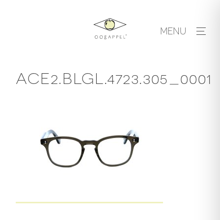
Skip
to
MENU
content
ACE2.BLGL.4723.305_0001