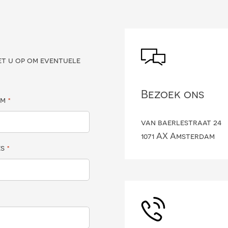
?
et u op om eventuele
Bezoek ons
am
*
van baerlestraat 24
1071 AX Amsterdam
es
*