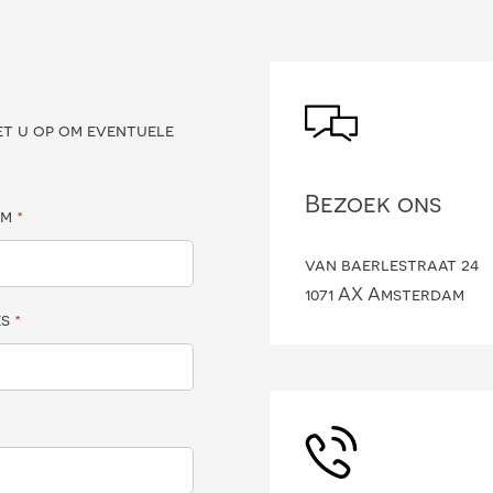
?
et u op om eventuele
Bezoek ons
am
*
van baerlestraat 24
1071 AX Amsterdam
es
*