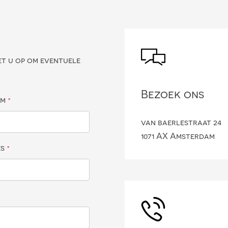
?
et u op om eventuele
Bezoek ons
am
*
van baerlestraat 24
1071 AX Amsterdam
es
*