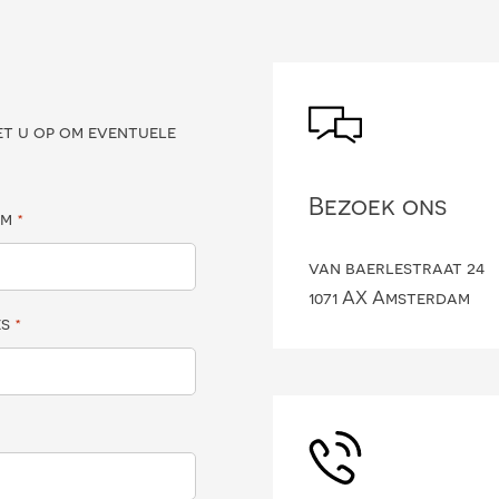
?
et u op om eventuele
Bezoek ons
am
*
van baerlestraat 24
1071 AX Amsterdam
es
*