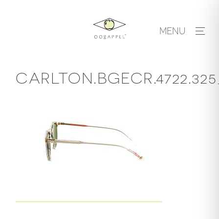
Skip
to
MENU
content
CARLTON.BGECR.4722.325