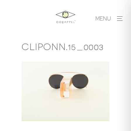
Skip
to
MENU
content
CLIPONN.15_0003