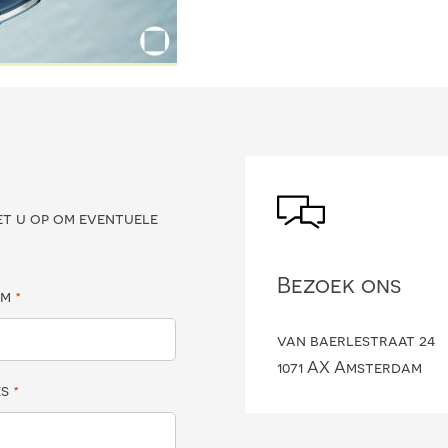
?
et u op om eventuele
Bezoek ons
am
*
van baerlestraat 24
1071 AX Amsterdam
es
*