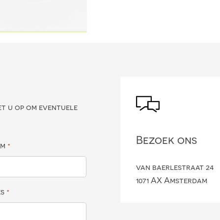
?
et u op om eventuele
Bezoek ons
am
*
van baerlestraat 24
1071 AX Amsterdam
es
*