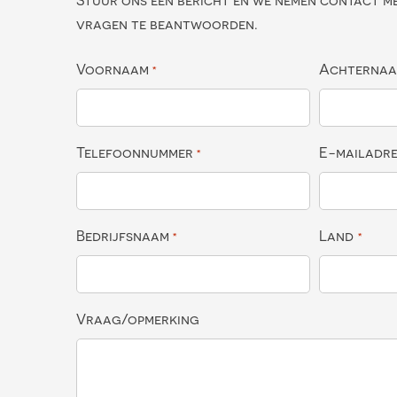
Stuur ons een bericht en we nemen contact m
vragen te beantwoorden.
Voornaam
Achterna
*
Telefoonnummer
E-mailadr
*
Bedrijfsnaam
Land
*
*
Vraag/opmerking