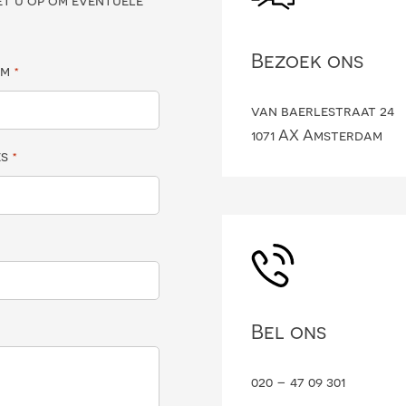
et u op om eventuele
Bezoek ons
am
*
van baerlestraat 24
1071 AX Amsterdam
es
*
Bel ons
020 – 47 09 301