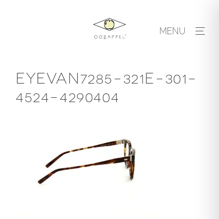
Skip
to
MENU
content
EYEVAN7285-321E-301-
4524-4290404