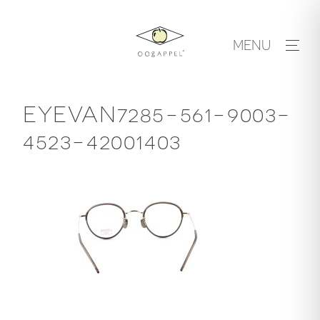
Skip
to
MENU
content
EYEVAN7285-561-9003-
4523-42001403