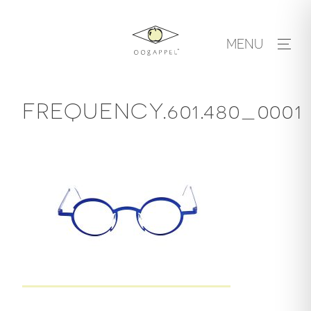
Skip
to
MENU
content
FREQUENCY.601.480_0001