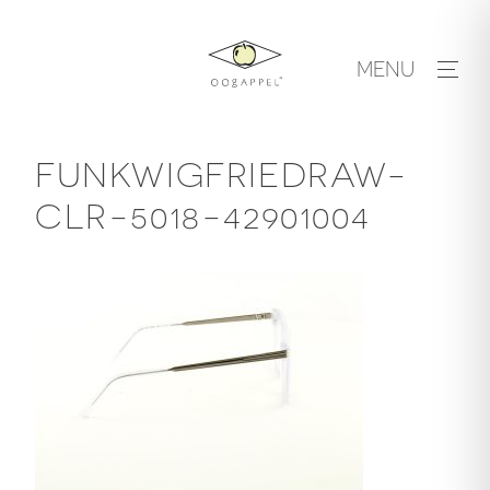
Skip
to
MENU
content
FUNKWIGFRIEDRAW-
CLR-5018-42901004