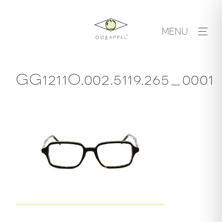
Skip
to
MENU
content
GG1211O.002.5119.265_0001