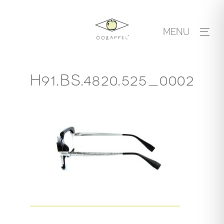
Skip
to
MENU
content
H91.BS.4820.525_0002