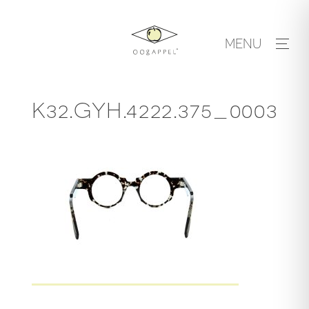
Skip
to
MENU
content
K32.GYH.4222.375_0003