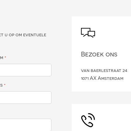
?
et u op om eventuele
Bezoek ons
am
*
van baerlestraat 24
1071 AX Amsterdam
es
*