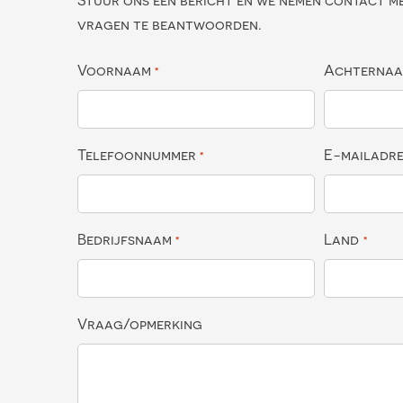
Stuur ons een bericht en we nemen contact m
vragen te beantwoorden.
Voornaam
Achterna
*
Telefoonnummer
E-mailadr
*
Bedrijfsnaam
Land
*
*
Vraag/opmerking