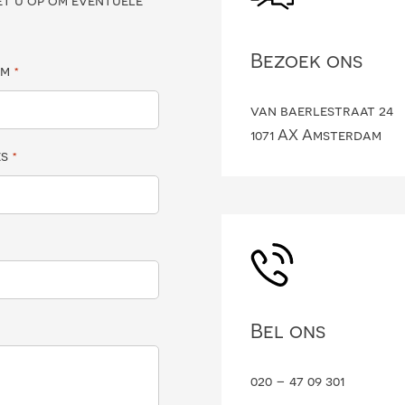
et u op om eventuele
Bezoek ons
am
*
van baerlestraat 24
1071 AX Amsterdam
es
*
Bel ons
020 – 47 09 301